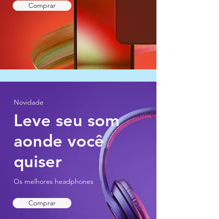
Comprar
Novidade
Leve seu som
aonde você
quiser
Os melhores headphones
Comprar