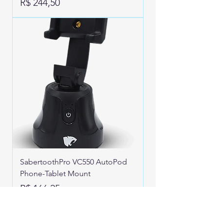
Preço
R$ 244,50
SabertoothPro VC550 AutoPod
Phone-Tablet Mount
Preço
R$ 166,25