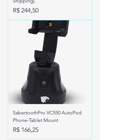
Shipping]
Preço
R$ 244,50
SabertoothPro VC550 AutoPod
Phone-Tablet Mount
Preço
R$ 166,25